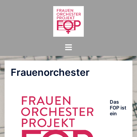
Zum
Inhalt
springen
Menü
umschalten
Frauenorchester
Das
FOP ist
ein